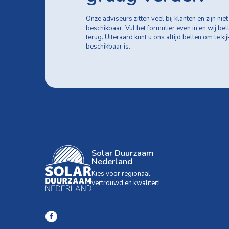
Onze adviseurs zitten veel bij klanten en zijn niet 
beschikbaar. Vul het formulier even in en wij bel
terug. Uiteraard kunt u ons altijd bellen om te ki
beschikbaar is.
Solar Duurzaam
Nederland
Kies voor regionaal,
vertrouwd en kwaliteit!