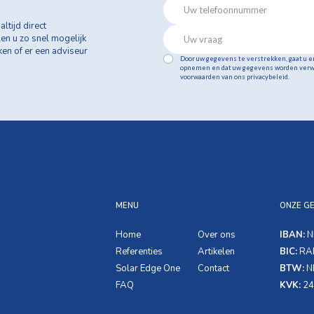
altijd direct
len u zo snel mogelijk
jken of er een adviseur
Door uw gegevens te verstrekken, gaat u e
opnemen en dat uw gegevens worden verw
voorwaarden van ons privacybeleid.
MENU
ONZE G
Home
Over ons
IBAN:
N
Referenties
Artikelen
BIC:
RA
Solar Edge One
Contact
BTW:
NL
FAQ
KVK:
24