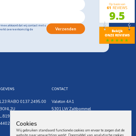
rmee akkoord dat wij contact met u
Verzenden
erkt overeenkomstig de
EGEVENS
CONTACT
L23 RABO 0137.2495.00
Valeton 4A1
BONL2U
5301 LW Zaltbommel
.8197.46.897.B.01
Cookies
0418-683612
440259
info@soldu.nl
Wij gebruiken standaard functionele cookies om ervoor te zorgen dat de
website naar verwachting werkt. Doormiddel van analytische cookies