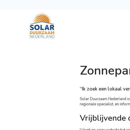
Zonnepan
“Ik zoek een lokaal ve
Solar Duurzaam Nederland is d
regionale specialist, en info
Vrijblijvende
U kunt op onze website het
co