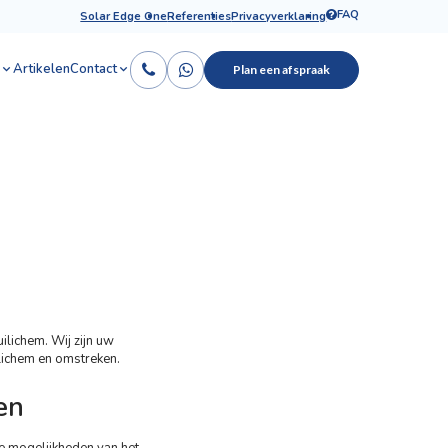
FAQ
Solar Edge One
Referenties
Privacyverklaring
Artikelen
Contact
Plan een afspraak
ilichem. Wij zijn uw
ilichem en omstreken.
en
de mogelijkheden van het