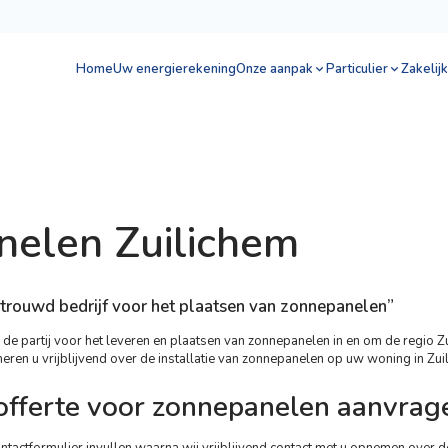
Home
Uw energierekening
Onze aanpak
Particulier
Zakelijk
elen Zuilichem
rtrouwd bedrijf voor het plaatsen van zonnepanelen”
e partij voor het leveren en plaatsen van zonnepanelen in en om de regio Zu
rmeren u vrijblijvend over de installatie van zonnepanelen op uw woning in Zu
 offerte voor zonnepanelen aanvrag
ntactformulier
invullen waarna wij vrijblijvend contact met u opnemen over 