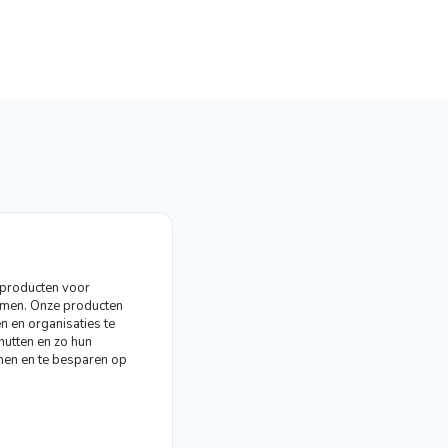
 producten voor
men. Onze producten
 en organisaties te
nutten en zo hun
inen en te besparen op