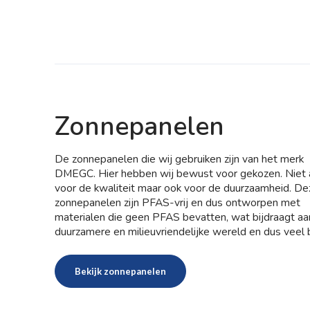
Zonnepanelen
De zonnepanelen die wij gebruiken zijn van het merk
DMEGC. Hier hebben wij bewust voor gekozen. Niet 
voor de kwaliteit maar ook voor de duurzaamheid. De
zonnepanelen zijn PFAS-vrij en dus ontworpen met
materialen die geen PFAS bevatten, wat bijdraagt a
duurzamere en milieuvriendelijke wereld en dus veel b
nieuwbouw toegepast wordt om aan alle duurzame 
te voldoen. DMEGC zonnepanelen voldoen aan de 
Bekijk zonnepanelen
verklaring. Dit is een verklaring waarin de milieu-impa
duurzaamheid van een product wordt omschreven. D
verklaring is onderdeel van de milieuverklaringen en he