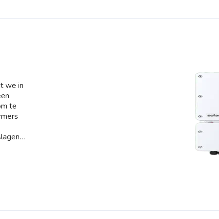
ct. Het
n over
oorde
te
V
liteit.
t we in
een
om te
ormers
slagen