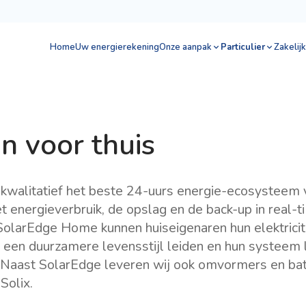
Home
Uw energierekening
Onze aanpak
Particulier
Zakelijk
n voor thuis
walitatief het beste 24-uurs energie-ecosysteem v
t energieverbruik, de opslag en de back-up in real-t
SolarEdge Home kunnen huiseigenaren hun elektricit
n, een duurzamere levensstijl leiden en hun systeem
 Naast SolarEdge leveren wij ook omvormers en bat
Solix.