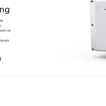
ing
lle
p
room te
rieven