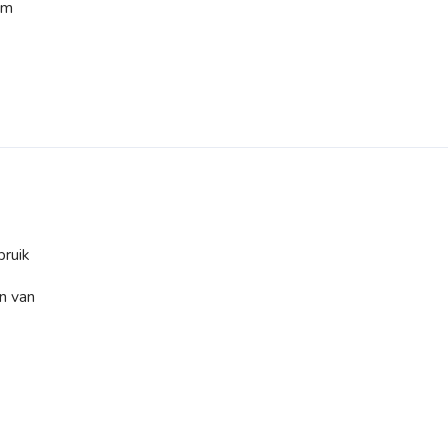
em
ruik
n van