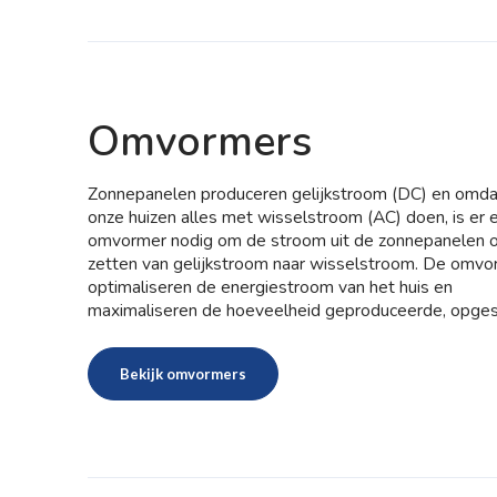
het berekenen van de milieuprestaties van een produ
doel van deze verklaring is om transparantie te biede
de milieu-impact en aan te tonen dat ze voldoen aan
specifieke regelgeving en normen zoals een verantw
productie, efficiëntie, afvalbeheer. DMEGC is de eers
Omvormers
module fabrikant die de uitgebreide stresstest bij Tü
Rheinland heeft behaald wat past bij hun focus op kwa
Zonnepanelen produceren gelijkstroom (DC) en omda
onze huizen alles met wisselstroom (AC) doen, is er 
omvormer nodig om de stroom uit de zonnepanelen 
zetten van gelijkstroom naar wisselstroom. De omv
optimaliseren de energiestroom van het huis en
maximaliseren de hoeveelheid geproduceerde, opge
en verbruikte zonnestroom.
Bekijk omvormers