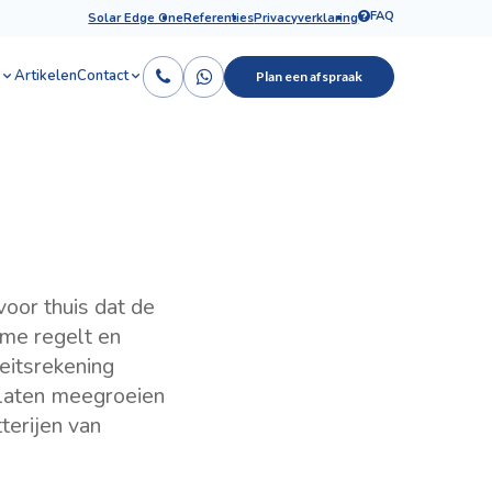
FAQ
Solar Edge One
Referenties
Privacyverklaring
Artikelen
Contact
Plan een afspraak
oor thuis dat de
ime regelt en
eitsrekening
 laten meegroeien
terijen van