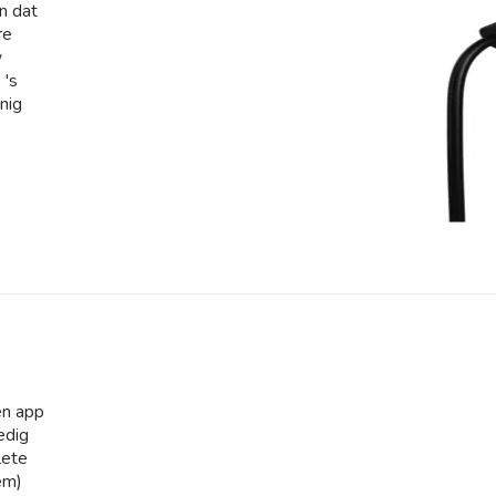
n dat
re
w
 's
nig
and
en app
edig
lete
em)