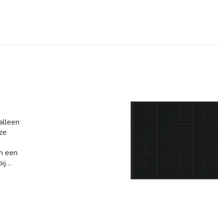
alleen
ze
an een
ij
normen
BCRG
ct en de
eze
lpt bij