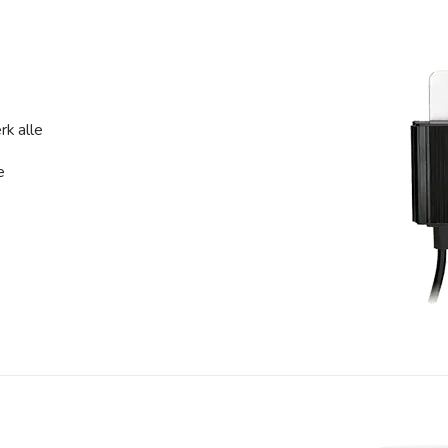
k alle
e