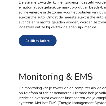
De slimme EV-lader kunnen zodanig ingesteld worde
er automatisch gebruik gemaakt wordt van beschikba
zonne-energie in de zomer voor het opladen van jou
elektrische auto. Omdat de meeste elektrische auto's
avonds en 's nachts geladen worden, worden ze zoda
ingesteld dat ze bij vertrek geladen zijn, met de
goedkoopste stroom die in de uren hieraan voorafga
beschikbaar was.
Bekijk ev-laders
Monitoring & EMS
De monitoring kan je zowel via de computer als via e
op telefoon of tablet benaderen. Hiermee heb je voll
inzicht en overzicht over het functioneren van je comp
systeem. Met het EMS (Energie Management Syste