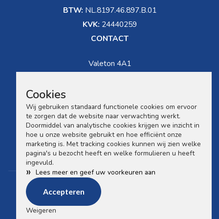
BTW:
NL.8197.46.897.B.01
KVK:
24440259
CONTACT
Valeton 4A1
5301 LW Zaltbommel
Cookies
0418-683612
Wij gebruiken standaard functionele cookies om ervoor
te zorgen dat de website naar verwachting werkt.
info@soldu.nl
Doormiddel van analytische cookies krijgen we inzicht in
hoe u onze website gebruikt en hoe efficiënt onze
marketing is. Met tracking cookies kunnen wij zien welke
Showroombezoek op afspraak
pagina's u bezocht heeft en welke formulieren u heeft
ingevuld.
»
Lees meer en geef uw voorkeuren aan
Privacyverklaring
Accepteren
Cookies
© 2026 All rights reserved.
Powered by
Marble IT
.
Weigeren