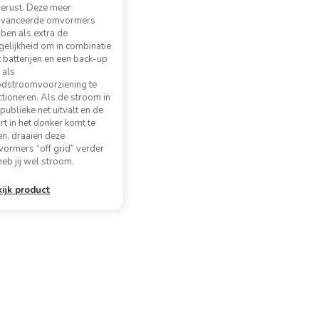
gerust. Deze meer
avanceerde omvormers
ben als extra de
elijkheid om in combinatie
 batterijen en een back-up
 als
dstroomvoorziening te
ctioneren. Als de stroom in
 publieke net uitvalt en de
rt in het donker komt te
ten, draaien deze
ormers “off grid” verder
heb jij wel stroom.
ijk product