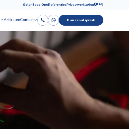
FAQ
Solar Edge One
Referenties
Privacyverklaring
Artikelen
Contact
Plan een afspraak