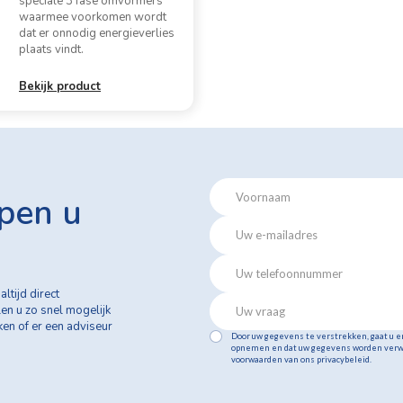
speciale 3 fase omvormers
waarmee voorkomen wordt
dat er onnodig energieverlies
plaats vindt.
Bekijk product
pen u
altijd direct
len u zo snel mogelijk
jken of er een adviseur
Door uw gegevens te verstrekken, gaat u e
opnemen en dat uw gegevens worden verw
voorwaarden van ons privacybeleid.