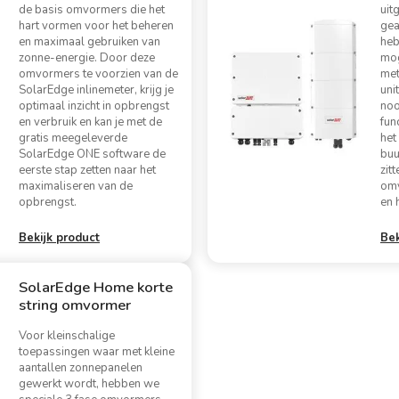
de basis omvormers die het
uit
hart vormen voor het beheren
ge
en maximaal gebruiken van
heb
zonne-energie. Door deze
mog
omvormers te voorzien van de
met
SolarEdge inlinemeter, krijg je
unit
optimaal inzicht in opbrengst
noo
en verbruik en kan je met de
fun
gratis meegeleverde
het
SolarEdge ONE software de
buu
eerste stap zetten naar het
zit
maximaliseren van de
omv
opbrengst.
en 
Bekijk product
Bek
SolarEdge Home korte
string omvormer
Voor kleinschalige
toepassingen waar met kleine
aantallen zonnepanelen
gewerkt wordt, hebben we