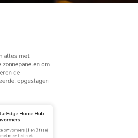
n alles met
de zonnepanelen om
seren de
ceerde, opgeslagen
larEdge Home Hub
vormers
e omvormers (1 en 3 fase)
n met meer techniek