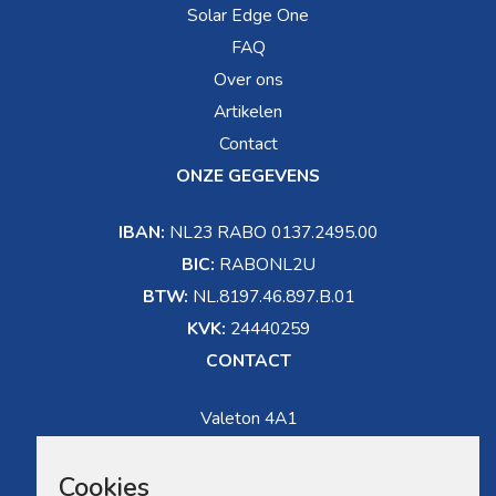
Solar Edge One
FAQ
Over ons
Artikelen
Contact
ONZE GEGEVENS
IBAN:
NL23 RABO 0137.2495.00
BIC:
RABONL2U
BTW:
NL.8197.46.897.B.01
KVK:
24440259
CONTACT
Valeton 4A1
5301 LW Zaltbommel
Cookies