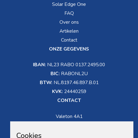
Solar Edge One
FAQ
Over ons
Artikelen
Contact
ONZE GEGEVENS
IBAN:
NL23 RABO 0137.2495.00
BIC:
RABONL2U
BTW:
NL.8197.46.897.B.01
KVK:
24440259
CONTACT
Valeton 4A1
5301 LW Zaltbommel
Cookies