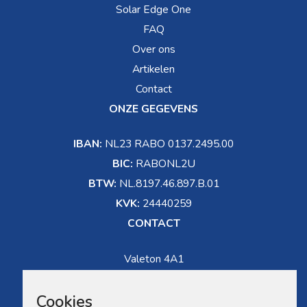
Solar Edge One
FAQ
Over ons
Artikelen
Contact
ONZE GEGEVENS
IBAN:
NL23 RABO 0137.2495.00
BIC:
RABONL2U
BTW:
NL.8197.46.897.B.01
KVK:
24440259
CONTACT
Valeton 4A1
5301 LW Zaltbommel
Cookies