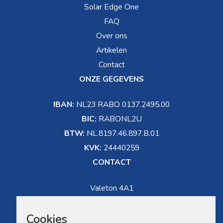
Solar Edge One
FAQ
Over ons
Artikelen
Contact
ONZE GEGEVENS
IBAN:
NL23 RABO 0137.2495.00
BIC:
RABONL2U
BTW:
NL.8197.46.897.B.01
KVK:
24440259
CONTACT
Valeton 4A1
5301 LW Zaltbommel
Cookies