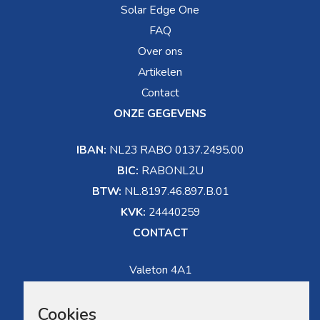
Solar Edge One
FAQ
Over ons
Artikelen
Contact
ONZE GEGEVENS
IBAN:
NL23 RABO 0137.2495.00
BIC:
RABONL2U
BTW:
NL.8197.46.897.B.01
KVK:
24440259
CONTACT
Valeton 4A1
5301 LW Zaltbommel
Cookies