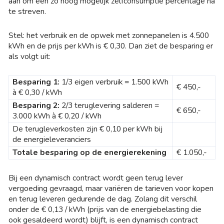
aan om een zo hoog mogelijk zelfconsumptie percentage na
te streven.
Stel: het verbruik en de opwek met zonnepanelen is 4.500
kWh en de prijs per kWh is € 0,30. Dan ziet de besparing er
als volgt uit:
Besparing 1:
1/3 eigen verbruik = 1.500 kWh
€ 450,-
à € 0,30 / kWh
Besparing 2:
2/3 teruglevering salderen =
€ 650,-
3.000 kWh à € 0,20 / kWh
De terugleverkosten zijn € 0,10 per kWh bij
de energieleveranciers
Totale besparing op de energierekening
€ 1.050,-
Bij een dynamisch contract wordt geen terug lever
vergoeding gevraagd, maar variëren de tarieven voor kopen
en terug leveren gedurende de dag. Zolang dit verschil
onder de € 0,13 / kWh (prijs van de energiebelasting die
ook gesaldeerd wordt) blijft, is een dynamisch contract